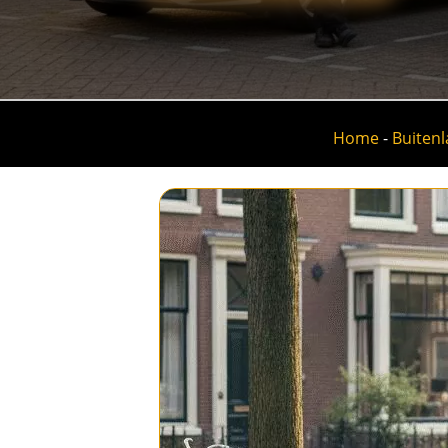
Home
-
Buitenl