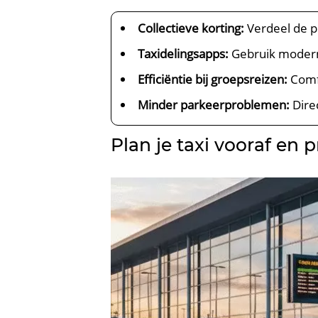
Collectieve korting:
Verdeel de p
Taxidelingsapps:
Gebruik moderne
Efficiëntie bij groepsreizen:
Comfo
Minder parkeerproblemen:
Direc
Plan je taxi vooraf en 