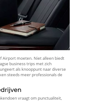
f Airport moeten. Niet alleen biedt
aagse business trips met zich
fungeert als knooppunt naar diverse
kken steeds meer professionals de
edrijven
akendoen vraagt om punctualiteit,