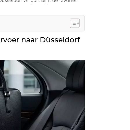
sseldorf Airport blijft dé favoriet
ervoer naar Düsseldorf