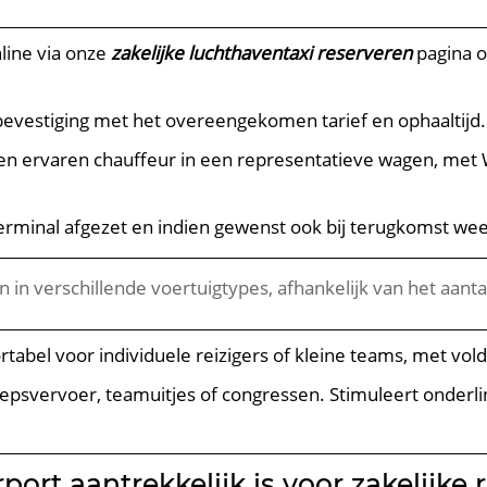
line via onze
zakelijke luchthaventaxi reserveren
pagina o
bevestiging met het overeengekomen tarief en ophaaltijd. A
n ervaren chauffeur in een representatieve wagen, met W
 terminal afgezet en indien gewenst ook bij terugkomst we
in verschillende voertuigtypes, afhankelijk van het aanta
rtabel voor individuele reizigers of kleine teams, met vo
groepsvervoer, teamuitjes of congressen. Stimuleert onder
rt aantrekkelijk is voor zakelijke r