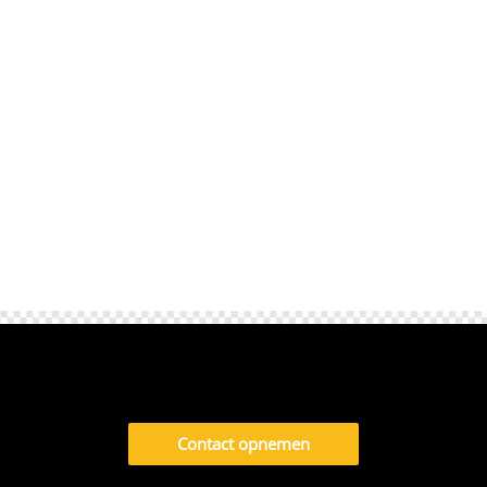
te bedenken hoe je op je werk of bij je
afspraken komt. Taxi vervoer voor expats
zorgt voor vaste ritten naar kantoor,
internationale scholen,...
Contact opnemen