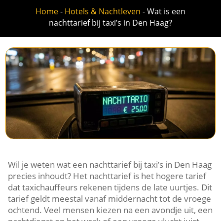
Home
-
Hotels & Nachtleven
-
Wat is een
nachttarief bij taxi’s in Den Haag?
Wil je weten wat een nachttarief bij taxi’s in Den Haag
precies inhoudt? Het nachttarief is het hogere tarief
dat taxichauffeurs rekenen tijdens de late uurtjes. Dit
tarief geldt meestal vanaf middernacht tot de vroege
ochtend. Veel mensen kiezen na een avondje uit, een