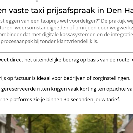
 vaste taxi prijsafspraak in Den H
stleggen van een taxiprijs wel voordeliger?” De praktijk wij
achturen, weersomstandigheden of omrijden door wegwerk
ombineer dat met digitale kassasystemen en de integratie
rocesaanpak bijzonder klantvriendelijk is.
 weet direct het uiteindelijke bedrag op basis van de route
rijs op factuur is ideaal voor bedrijven of zorginstellingen.
f gereserveerde ritten krijgen vaak korting ten opzichte va
rne platforms zie je binnen 30 seconden jouw tarief.