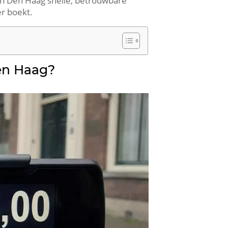
 in Den Haag snelle, betrouwbare
er boekt.
Den Haag?