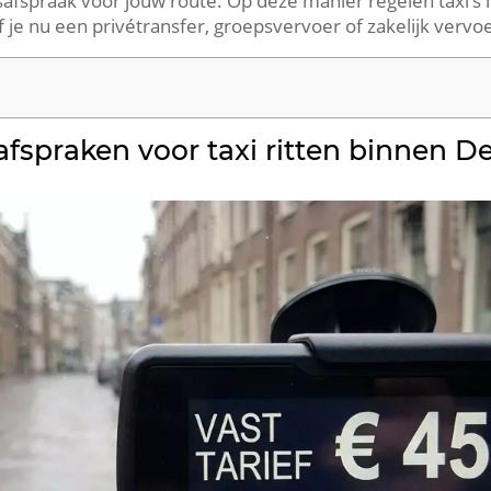
jsafspraak voor jouw route. Op deze manier regelen taxi’s
f je nu een privétransfer, groepsvervoer of zakelijk vervo
afspraken voor taxi ritten binnen 