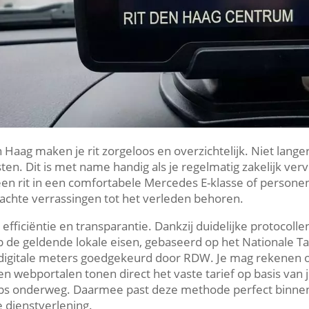
n Haag maken je rit zorgeloos en overzichtelijk. Niet lange
en. Dit is met name handig als je regelmatig zakelijk vervo
 een rit in een comfortabele Mercedes E-klasse of persone
wachte verrassingen tot het verleden behoren.
efficiëntie en transparantie. Dankzij duidelijke protocoll
p de geldende lokale eisen, gebaseerd op het Nationale Tax
n digitale meters goedgekeurd door RDW. Je mag rekenen
 en webportalen tonen direct het vaste tarief op basis va
tops onderweg. Daarmee past deze methode perfect binnen
 dienstverlening.