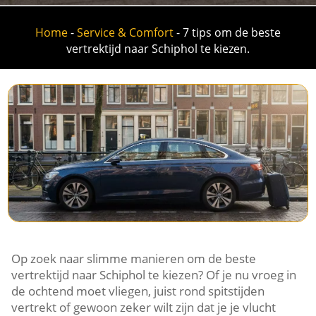
Home
-
Service & Comfort
-
7 tips om de beste
vertrektijd naar Schiphol te kiezen.
Op zoek naar slimme manieren om de beste
vertrektijd naar Schiphol te kiezen? Of je nu vroeg in
de ochtend moet vliegen, juist rond spitstijden
vertrekt of gewoon zeker wilt zijn dat je je vlucht