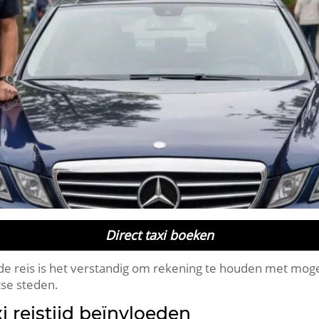
Direct taxi boeken
de reis is het verstandig om rekening te houden met mogeli
tse steden.
xi reistijd beïnvloeden