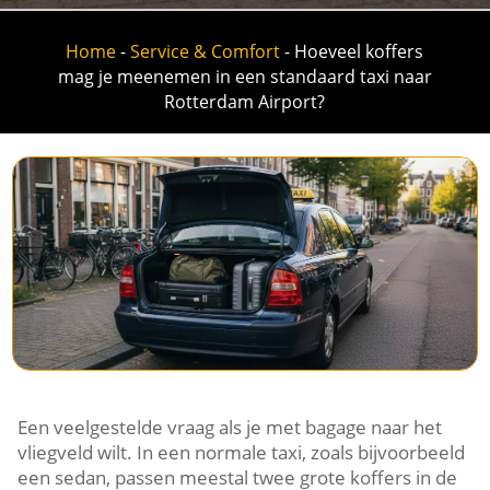
Home
-
Service & Comfort
-
Hoeveel koffers
mag je meenemen in een standaard taxi naar
Rotterdam Airport?
Een veelgestelde vraag als je met bagage naar het
vliegveld wilt. In een normale taxi, zoals bijvoorbeeld
een sedan, passen meestal twee grote koffers in de