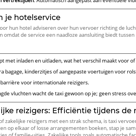
 vertrektijden
: Automatisch aangepast aan eventuele vluc
n je hotelservice
 door hun hotel adviseren over hun vervoer richting de luc
en omdat de service een naadloze aansluiting biedt tusse
pt met inladen en uitladen, wat het verschil maakt voor of
ra bagage, kinderzitjes of aangepaste voertuigen voor rols
lbarrière voor internationale reizigers.
aagde vluchten wacht de taxi gewoon op je; geen stress ov
ke reizigers: Efficiëntie tijdens de 
 of zakelijke reizigers met een strak schema, is taxi vervo
hten op elkaar of losse arrangementen boeken, stap je sam
ies of familie-uitjes. Zakelijke tools zoals automatische f