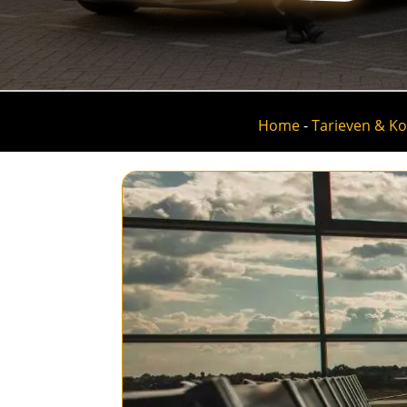
Home
-
Tarieven & K