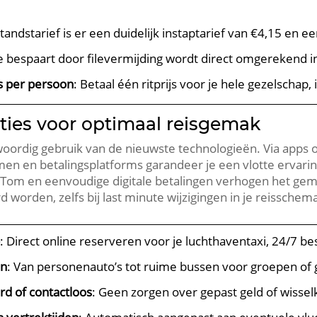
standstarief is er een duidelijk instaptarief van €4,15 en e
je bespaart door filevermijding wordt direct omgerekend i
s per persoon
: Betaal één ritprijs voor je hele gezelschap, 
ties voor optimaal reisgemak
ordig gebruik van de nieuwste technologieën. Via apps of
en en betalingsplatforms garandeer je een vlotte ervarin
omTom en eenvoudige digitale betalingen verhogen het ge
 worden, zelfs bij last minute wijzigingen in je reisschem
p
: Direct online reserveren voor je luchthaventaxi, 24/7 be
en
: Van personenauto’s tot ruime bussen voor groepen of 
ard of contactloos
: Geen zorgen over gepast geld of wiss