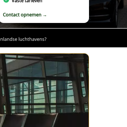
Vaste tarieven
Contact opnemen →
enlandse luchthavens?