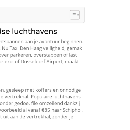
ndse luchthavens
 ontspannen aan je avontuur beginnen.
s Nu Taxi Den Haag veiligheid, gemak
over parkeren, overstappen of last
rleroi of Düsseldorf Airport, maakt
en, gesleep met koffers en onnodige
 de vertrekhal. Populaire luchthavens
zonder gedoe, file omzeilend dankzij
oorbeeld al vanaf €85 naar Schiphol,
 uit aan de vertrekhal, zonder je