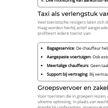
Live monitoring van aankomst- en
Taxi als verlengstuk va
Veel toeristische reizigers laten zich
Haag worden hierbij actief aangerad
profiteert iedere toerist van:
Bagageservice
: De chauffeur hel
Aangepaste voertuigen
: Ook ext
Meertalige chauffeurs
: Geen taa
Support bij vertraging
: Bij vertr
Groepsvervoer en zakelij
Voor toeristen die in groepen reizen,
ultieme oplossing. In plaats van wac
Handig bij conferenties, groepsvakant