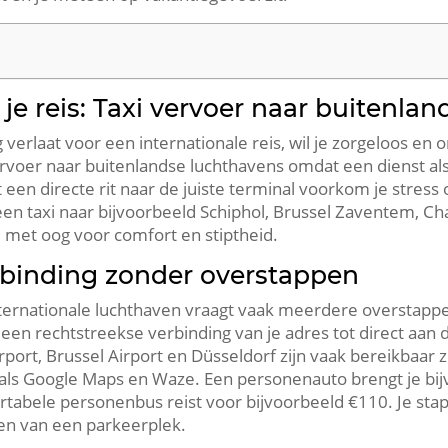
je reis: Taxi vervoer naar buitenla
erlaat voor een internationale reis, wil je zorgeloos en
ervoer naar buitenlandse luchthavens omdat een dienst al
en directe rit naar de juiste terminal voorkom je stress 
en taxi naar bijvoorbeeld Schiphol, Brussel Zaventem, Cha
m met oog voor comfort en stiptheid.
erbinding zonder overstappen
nternationale luchthaven vraagt vaak meerdere overstapp
r een rechtstreekse verbinding van je adres tot direct aan
port, Brussel Airport en Düsseldorf zijn vaak bereikbaar 
als Google Maps en Waze. Een personenauto brengt je bijv
rtabele personenbus reist voor bijvoorbeeld €110. Je stapt
en van een parkeerplek.