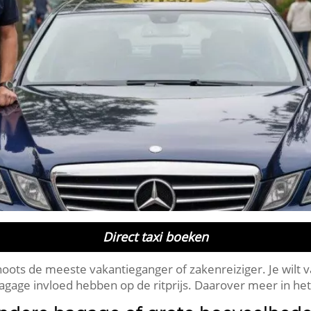
Direct taxi boeken
oots de meeste vakantieganger of zakenreiziger. Je wilt v
gage invloed hebben op de ritprijs. Daarover meer in het