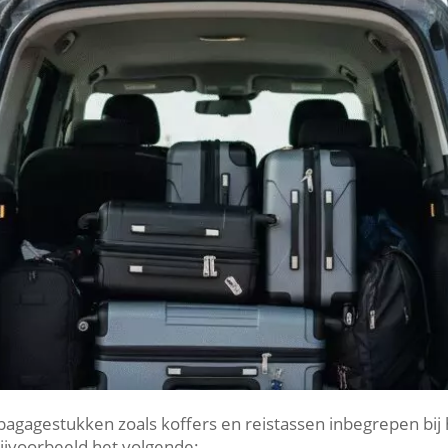
bagagestukken zoals koffers en reistassen inbegrepen bij h
bijvoorbeeld het volgende: