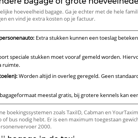
zondere bagage of grote hoeveelhed
redelijke hoeveelheid bagage. Ga je echter met de hele fam
en en vind je extra kosten op je factuur.
 personenauto:
Extra stukken kunnen een toeslag betekene
oort speciale stukken moet vooraf gemeld worden. Hiervo
 ruimte.
toelen):
Worden altijd in overleg geregeld. Geen standaard
bagageformaat meestal gratis, bij grotere kennels kan een
line boekingssystemen zoals TaxiID, Cabman en YourTaxim
 of bus nodig hebt. Er is een maximum toegestaan gewich
Personenvervoer 2000.