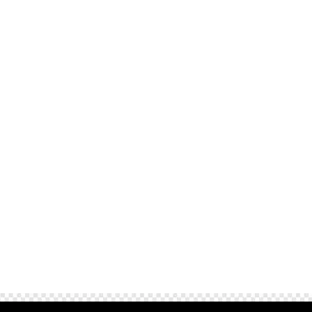
Je wilt niet wakker liggen van je rit naar
Schiphol. Met deze 10 tips voor hotelgasten
die taxi naar Schiphol reserveren weet je
zeker dat je goed voorbereid vertrekt. Denk
aan belangrijke punten zoals het vooraf
plannen van je taxirit, juiste communicatie
met de...