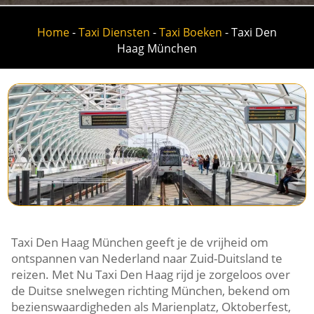
Home
-
Taxi Diensten
-
Taxi Boeken
-
Taxi Den
Haag München
Taxi Den Haag München geeft je de vrijheid om
ontspannen van Nederland naar Zuid-Duitsland te
reizen. Met Nu Taxi Den Haag rijd je zorgeloos over
de Duitse snelwegen richting München, bekend om
bezienswaardigheden als Marienplatz, Oktoberfest,