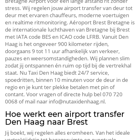
Bretagne Airport voor een lange afstand rit zonder
stress. Wij regelen jouw airport transfer van deur tot
deur met ervaren chauffeurs, moderne voertuigen
en realtime ritmonitoring. Aéroport Brest Bretagne is
de internationale luchthaven van Bretagne bij Brest
met IATA code BES en ICAO code LFRB. Vanuit Den
Haag is het ongeveer 900 kilometer rijden,
doorgaans 9 tot 11 uur afhankelijk van verkeer,
pauzes en weersomstandigheden. Wij plannen slim
zodat jij ontspannen én ruim op tijd bij de vertrekhal
staat. Nu Taxi Den Haag biedt 24/7 service,
spoedritten, binnen 10 minuten voor de deur in de
regio en je kunt ter plekke betalen met pin of
contant. Voor vragen of directe hulp bel 070 720
0068 of mail naar info@nutaxidenhaag.nl.
Hoe werkt een airport transfer
Den Haag naar Brest
Jij boekt, wij regelen alles eromheen. Van het ideale
vertrektijdstip tot bagageruimte en eventuele