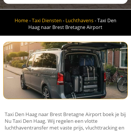
Home
-
Taxi Diensten
-
Luchthavens
-
Taxi Den
Haag naar Brest Bretagne Airport
Taxi Den Haag naar Brest Bretagne Airport boek je bij
Nu Taxi Den Haag. Wij regelen een vlotte
luchthaventransfer met vaste prijs, vluchttracking en