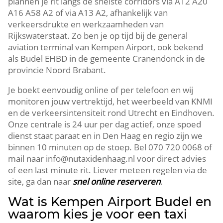
plannen je rit langs de snelste corridors via A12 A20
A16 A58 A2 of via A13 A2, afhankelijk van
verkeersdrukte en werkzaamheden van
Rijkswaterstaat. Zo ben je op tijd bij de general
aviation terminal van Kempen Airport, ook bekend
als Budel EHBD in de gemeente Cranendonck in de
provincie Noord Brabant.
Je boekt eenvoudig online of per telefoon en wij
monitoren jouw vertrektijd, het weerbeeld van KNMI
en de verkeersintensiteit rond Utrecht en Eindhoven.
Onze centrale is 24 uur per dag actief, onze spoed
dienst staat paraat en in Den Haag en regio zijn we
binnen 10 minuten op de stoep. Bel 070 720 0068 of
mail naar info@nutaxidenhaag.nl voor direct advies
of een last minute rit. Liever meteen regelen via de
site, ga dan naar
snel online reserveren
.
Wat is Kempen Airport Budel en
waarom kies je voor een taxi