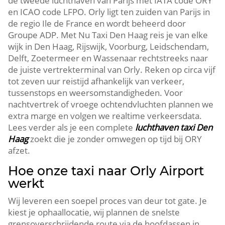
de tweede luchthaven van Parijs met IATA code ORY
en ICAO code LFPO. Orly ligt ten zuiden van Parijs in
de regio Ile de France en wordt beheerd door
Groupe ADP. Met Nu Taxi Den Haag reis je van elke
wijk in Den Haag, Rijswijk, Voorburg, Leidschendam,
Delft, Zoetermeer en Wassenaar rechtstreeks naar
de juiste vertrekterminal van Orly. Reken op circa vijf
tot zeven uur reistijd afhankelijk van verkeer,
tussenstops en weersomstandigheden. Voor
nachtvertrek of vroege ochtendvluchten plannen we
extra marge en volgen we realtime verkeersdata.
Lees verder als je een complete
luchthaven taxi Den
Haag
zoekt die je zonder omwegen op tijd bij ORY
afzet.
Hoe onze taxi naar Orly Airport
werkt
Wij leveren een soepel proces van deur tot gate. Je
kiest je ophaallocatie, wij plannen de snelste
grensoverschrijdende route via de hoofdassen in