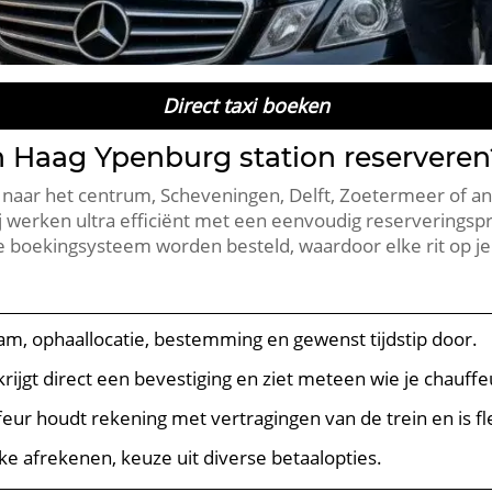
Direct taxi boeken
n Haag Ypenburg station reserveren
st naar het centrum, Scheveningen, Delft, Zoetermeer of 
erken ultra efficiënt met een eenvoudig reserveringsproc
ne boekingsysteem worden besteld, waardoor elke rit op j
aam, ophaallocatie, bestemming en gewenst tijdstip door.
 krijgt direct een bevestiging en ziet meteen wie je chauff
feur houdt rekening met vertragingen van de trein en is fl
kke afrekenen, keuze uit diverse betaalopties.