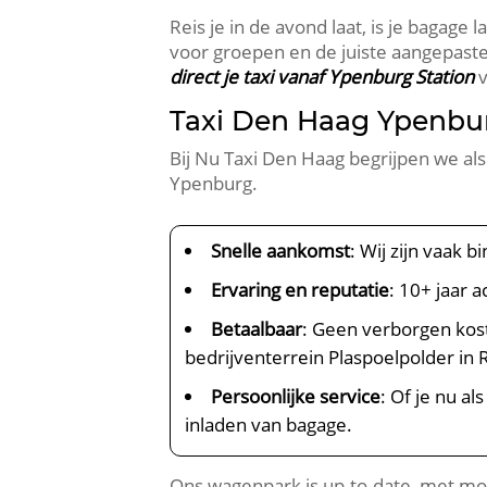
Reis je in de avond laat, is je bagage
voor groepen en de juiste aangepaste v
direct je taxi vanaf Ypenburg Station
v
Taxi Den Haag Ypenbur
Bij Nu Taxi Den Haag begrijpen we al
Ypenburg.
Snelle aankomst
: Wij zijn vaak 
Ervaring en reputatie
: 10+ jaar 
Betaalbaar
: Geen verborgen koste
bedrijventerrein Plaspoelpolder in R
Persoonlijke service
: Of je nu al
inladen van bagage.
Ons wagenpark is up-to-date, met mod