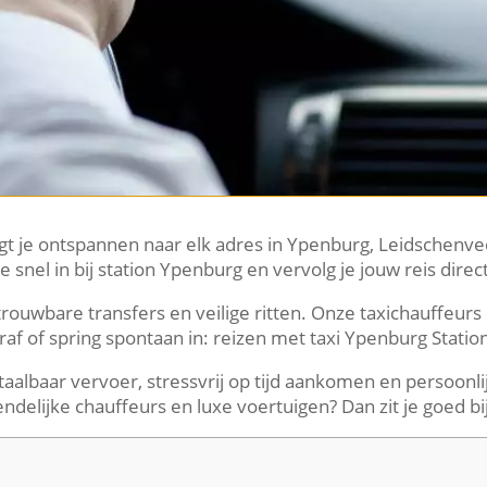
gt je ontspannen naar elk adres in Ypenburg, Leidschenv
 snel in bij station Ypenburg en vervolg je jouw reis direct
etrouwbare transfers en veilige ritten. Onze taxichauffeur
af of spring spontaan in: reizen met taxi Ypenburg Station
aalbaar vervoer, stressvrij op tijd aankomen en persoonli
riendelijke chauffeurs en luxe voertuigen? Dan zit je goed 