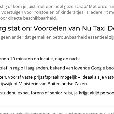
 lastig of kom je juist met een heel gezelschap? Met onze 
oertuigen voor rolstoelen of kinderzitjes, is iedere rit m
oor directe beschikbaarheid.
g station: Voordelen van Nu Taxi 
s geen ander dat gemak en betrouwbaarheid essentieel zijn
binnen 10 minuten op locatie, dag en nacht.
actief in regio Haaglanden, bekend van lovende Google beo
n, vooraf vaste prijsafspraak mogelijk – ideaal als je vast
ijswijk of Ministerie van Buitenlandse Zaken.
s student, expat, forens of senior reist, je krijgt altijd pers
erne navigatiesystemen en volgsystemen waardoor je rit al