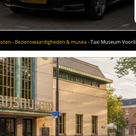
nsten
-
Bezienswaardigheden & musea
-
Taxi Museum Voorl