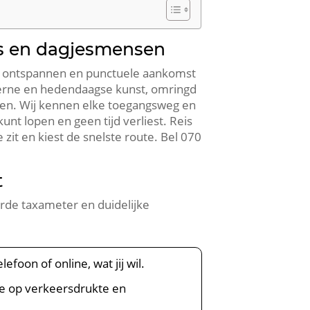
rs en dagjesmensen
n ontspannen en punctuele aankomst
erne en hedendaagse kunst, omringd
turen. Wij kennen elke toegangsweg en
kunt lopen en geen tijd verliest. Reis
zit en kiest de snelste route. Bel 070
t
erde taxameter en duidelijke
foon of online, wat jij wil.
ute op verkeersdrukte en