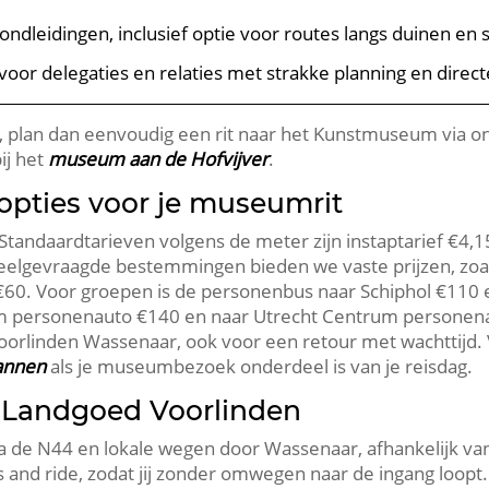
rondleidingen, inclusief optie voor routes langs duinen e
 voor delegaties en relaties met strakke planning en direct
 plan dan eenvoudig een rit naar het Kunstmuseum via o
ij het
museum aan de Hofvijver
.
 opties voor je museumrit
Standaardtarieven volgens de meter zijn instaptarief €4,1
 veelgevraagde bestemmingen bieden we vaste prijzen, zoa
60. Voor groepen is de personenbus naar Schiphol €110 
m personenauto €140 en naar Utrecht Centrum personena
oorlinden Wassenaar, ook voor een retour met wachttijd. 
lannen
als je museumbezoek onderdeel is van je reisdag.
 Landgoed Voorlinden
ia de N44 en lokale wegen door Wassenaar, afhankelijk 
 and ride, zodat jij zonder omwegen naar de ingang loopt.