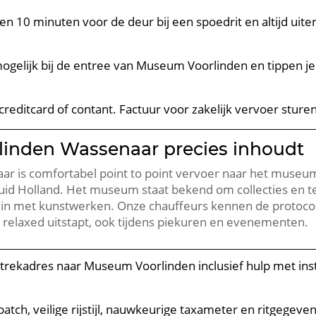
n 10 minuten voor de deur bij een spoedrit en altijd uiterli
mogelijk bij de entree van Museum Voorlinden en tippen j
n, creditcard of contant. Factuur voor zakelijk vervoer sture
linden Wassenaar precies inhoudt
r is comfortabel point to point vervoer naar het museu
id Holland. Het museum staat bekend om collecties en te
tuin met kunstwerken. Onze chauffeurs kennen de protocoll
n relaxed uitstapt, ook tijdens piekuren en evenementen.
vertrekadres naar Museum Voorlinden inclusief hulp met ins
spatch, veilige rijstijl, nauwkeurige taxameter en ritgege