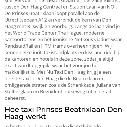
snel vervoer in het Beatrixkwartier, het zakendistrict
tussen Den Haag Centraal en Station Laan van NOI.
De Prinses Beatrixlaan loopt parallel aan de
Utrechtsebaan A12 en verbindt de kern van Den
Haag met Rijswijk en Voorburg. Langs de laan vind je
het World Trade Center The Hague, moderne
kantoortorens en het iconische Netkous viaduct waar
RandstadRail en HTM trams overheen rijden. Wij
kennen elke inrit, taxistandplaats en kiss and ride bij
de kantoren en hotels in deze zone, zodat je altijd
exact wordt opgepikt waar het voor jou het
makkelijkst is. Met Nu Taxi Den Haag krijg je een
directe taxi in Den Haag die de Beatrixlaan en
omliggende straten zoals de Schenkkade, Juliana van
Stolberglaan en Bezuidenhoutseweg tot in detail
beheerst.
Hoe taxi Prinses Beatrixlaan Den
Haag werkt
Je bestelt je rit, wij sturen de dichtstbijzijnde