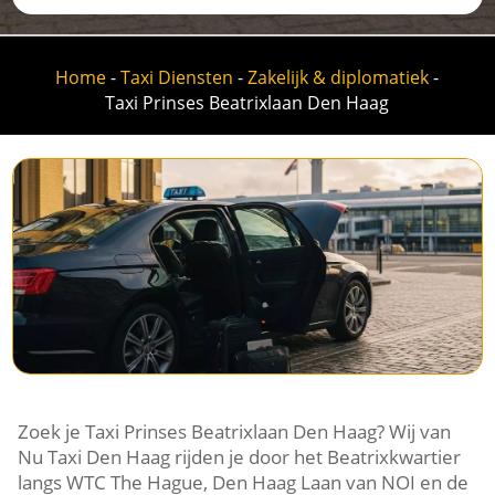
Home
-
Taxi Diensten
-
Zakelijk & diplomatiek
-
Taxi Prinses Beatrixlaan Den Haag
Zoek je Taxi Prinses Beatrixlaan Den Haag? Wij van
Nu Taxi Den Haag rijden je door het Beatrixkwartier
langs WTC The Hague, Den Haag Laan van NOI en de