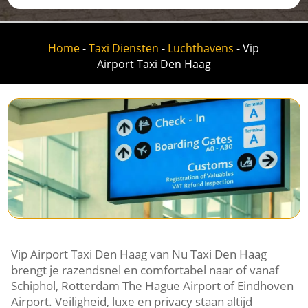
Home
-
Taxi Diensten
-
Luchthavens
-
Vip
Airport Taxi Den Haag
Vip Airport Taxi Den Haag van Nu Taxi Den Haag
brengt je razendsnel en comfortabel naar of vanaf
Schiphol, Rotterdam The Hague Airport of Eindhoven
Airport. Veiligheid, luxe en privacy staan altijd