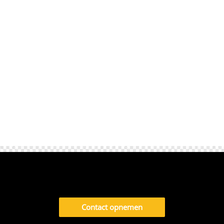
in aan de kust van Den Haag en rijdt
ontspannen langs Rotterdam en Utrecht
richting de Duitse grens. Tijdens de reis heb
je ruim de tijd om te...
Contact opnemen