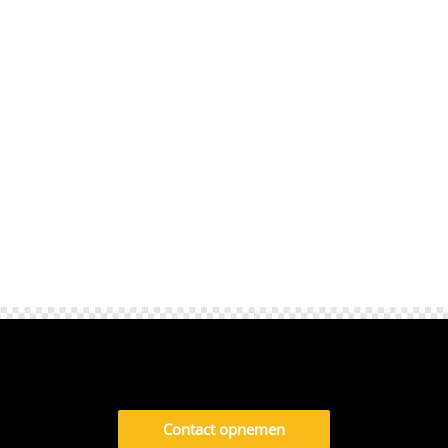
naar een plek vol actie en samenzijn.​ Hier
draait het om schaatsen, gezellig bowlen,
samen klimmen en plezier maken tijdens
spannende events op het ijs.​ Je voelt het
echte familiegevoel...
Contact opnemen