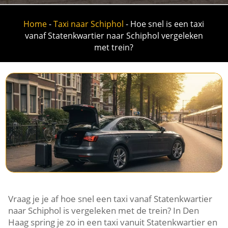
Home
-
Taxi naar Schiphol
-
Hoe snel is een taxi
vanaf Statenkwartier naar Schiphol vergeleken
met trein?
Vraag je je af hoe snel een taxi vanaf Statenkwartier
naar Schiphol is vergeleken met de trein? In Den
Haag spring je zo in een taxi vanuit Statenkwartier en