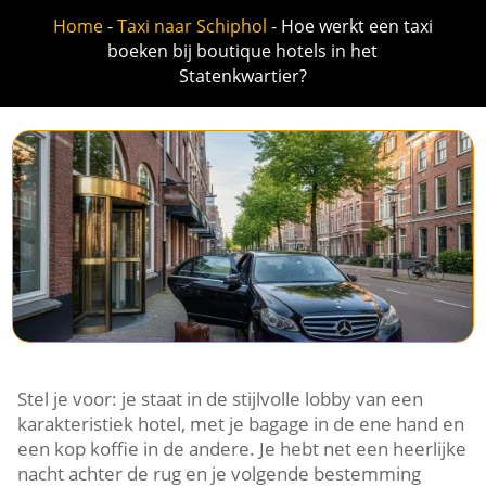
Home
-
Taxi naar Schiphol
-
Hoe werkt een taxi
boeken bij boutique hotels in het
Statenkwartier?
Stel je voor: je staat in de stijlvolle lobby van een
karakteristiek hotel, met je bagage in de ene hand en
een kop koffie in de andere. Je hebt net een heerlijke
nacht achter de rug en je volgende bestemming