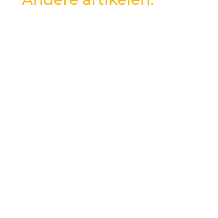
Je wilt als congresbezoeker geen tijd
verliezen met ingewikkeld vervoer. Je kiest