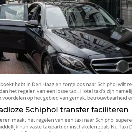
oekt hebt in Den Haag en zorgeloos naar Schiphol wilt re
 dan het regelen van een losse taxi. Hotel taxi’s zijn name
oze voordelen op het gebied van gemak, betrouwbaarheid en
adloze Schiphol transfer faciliteren
eren maakt het regelen van een taxi naar Schiphol superee
middellijk hun vaste taxipartner inschakelen zoals Nu Tax