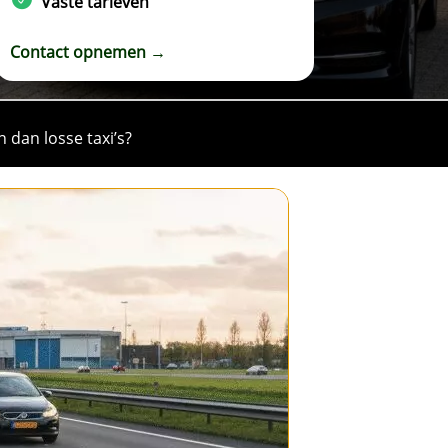
Vaste tarieven
Contact opnemen →
 dan losse taxi’s?