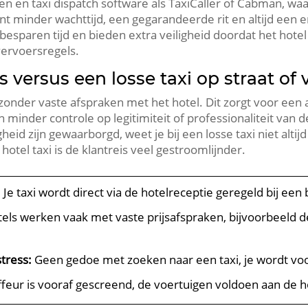
en taxi dispatch software als TaxiCaller of Cabman, waarbi
ent minder wachttijd, een gegarandeerde rit en altijd een 
esparen tijd en bieden extra veiligheid doordat het hotel
vervoersregels.
’s versus een losse taxi op straat of
f, zonder vaste afspraken met het hotel. Dit zorgt voor ee
n minder controle op legitimiteit of professionaliteit van d
gheid zijn gewaarborgd, weet je bij een losse taxi niet altij
otel taxi is de klantreis veel gestroomlijnder.
:
Je taxi wordt direct via de hotelreceptie geregeld bij e
els werken vaak met vaste prijsafspraken, bijvoorbeeld d
tress:
Geen gedoe met zoeken naar een taxi, je wordt voo
ffeur is vooraf gescreend, de voertuigen voldoen aan de 