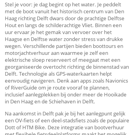
Stel je voor: je dag begint op het water.​ Je peddelt
met de boot vanuit het historisch centrum van Den
Haag richting Delft dwars door de prachtige Delftse
Hout en langs de schilderachtige Vliet.​ Binnen een
uur ervaar je het gemak van vervoer over het
Haagse en Delftse water zonder stress van drukke
wegen.​ Verschillende partijen bieden boottours en
motorjachtverhuur aan waarmee je zelf een
elektrische sloep reserveert of meegaat met een
georganiseerde overtocht richting de binnenstad van
Delft.​ Technologie als GPS-waterkaarten helpt
eenvoudig navigeren.​ Denk aan apps zoals Navionics
of RiverGuide om je route vooraf te plannen,
inclusief aanlegplekken bij onder meer de Hooikade
in Den Haag en de Schiehaven in Delft.​
Na aankomst in Delft pak je bij het aanlegpunt gelijk
een OV-fiets of een deel-stadsfiets zoals de populaire
Dott of HTM Bike.​ Deze integratie van bootverhuur
met flexibele fietsdeelplatforms maakt het mogelijk