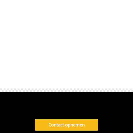
Haagse Markt naar het Vredespaleis. Je rijdt
via de snelste route zonder omwegen langs
het centrum, Duinoord of door drukte rond
het Noordeinde. Geen...
Contact opnemen