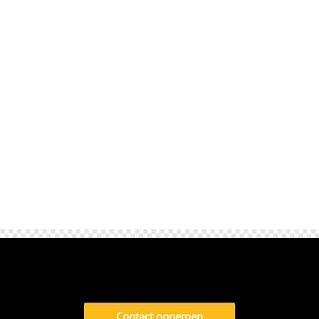
laten verlopen. Je wilt natuurlijk niet gestrest
in de auto stappen of je vlucht missen. Het
reserveren van een taxi zorgt voor
zekerheid, vooral tijdens drukke tijden zoals
vakanties,...
Contact opnemen