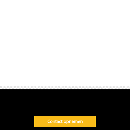
duinen, schone fietspaden en ruime akkers.​
De route naar Monster voert je al snel langs
verse tulpenvelden, moderne kassen en
door gezellige...
Contact opnemen