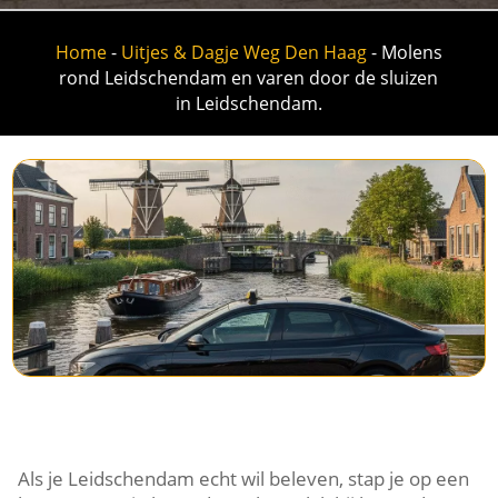
Home
-
Uitjes & Dagje Weg Den Haag
-
Molens
rond Leidschendam en varen door de sluizen
in Leidschendam.
Als je Leidschendam echt wil beleven, stap je op een