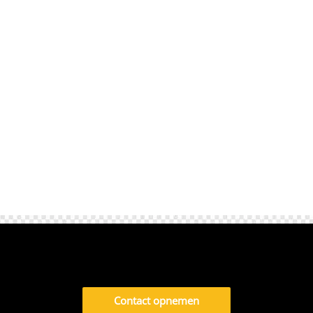
kijkje in het verleden.​ Je ontdekt plekken
zoals de Grote Kerk in Den Haag, de Oude
Kerk van Rijswijk en de Herenstraat met
haar monumentale kerken in Voorburg.​ Elk
gebouw vertelt...
Contact opnemen