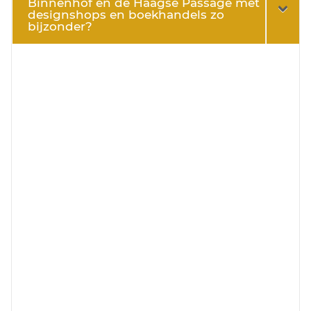
Binnenhof en de Haagse Passage met
designshops en boekhandels zo
bijzonder?