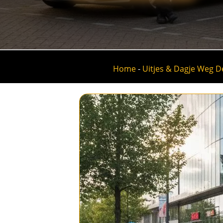
Home
-
Uitjes & Dagje Weg 