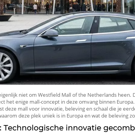
genlijk niet om Westfield Mall of the Netherlands heen.​ D
ct het enige mall-concept in deze omvang binnen Europa.
st deze mall voor innovatie, beleving en schaal die je eerd
 waarom deze plek uniek is in Europa en wat de beleving zo
n: Technologische innovatie gecom