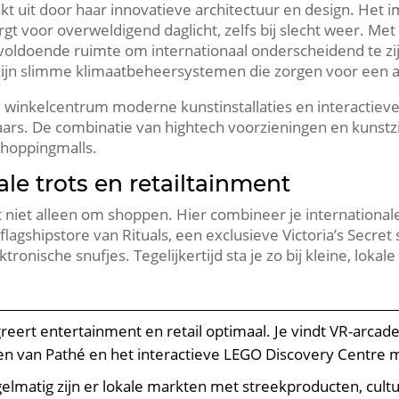
nkt uit door haar innovatieve architectuur en design.​ He
t voor overweldigend daglicht, zelfs bij slecht weer.​ Me
oldoende ruimte om internationaal onderscheidend te zijn.​
 zijn slimme klimaatbeheersystemen die zorgen voor een 
le winkelcentrum moderne kunstinstallaties en interactiev
aars.​ De combinatie van hightech voorzieningen en kunstz
hoppingmalls.​
le trots en retailtainment
it niet alleen om shoppen.​ Hier combineer je internation
flagshipstore van Rituals, een exclusieve Victoria’s Secr
nische snufjes.​ Tegelijkertijd sta je zo bij kleine, loka
reert entertainment en retail optimaal.​ Je vindt VR-arcad
pen van Pathé en het interactieve LEGO Discovery Centre m
elmatig zijn er lokale markten met streekproducten, cult