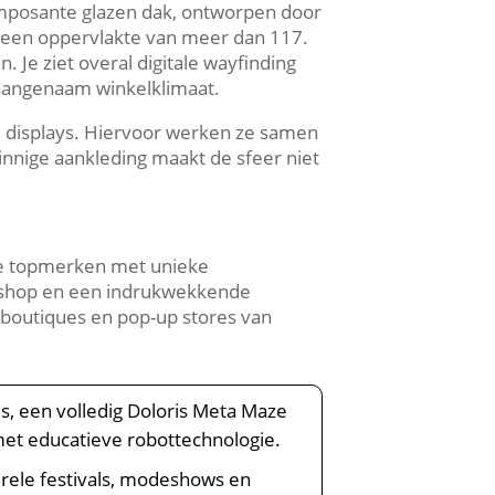
t imposante glazen dak, ontworpen door
t een oppervlakte van meer dan 117.​
 Je ziet overal digitale wayfinding
aangenaam winkelklimaat.​
e displays.​ Hiervoor werken ze samen
innige aankleding maakt de sfeer niet
ale topmerken met unieke
et shop en een indrukwekkende
le boutiques en pop-up stores van
es, een volledig Doloris Meta Maze
et educatieve robottechnologie.​
urele festivals, modeshows en