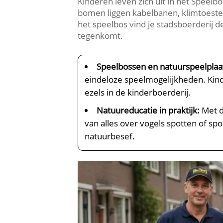
Kinderen leven zich uit in het Speel
bomen liggen kabelbanen, klimtoest
het speelbos vind je stadsboerderij 
tegenkomt.​
Speelbossen en natuurspeelplaa
eindeloze speelmogelijkheden.​ Ki
ezels in de kinderboerderij.​
Natuureducatie in praktijk:
Met d
van alles over vogels spotten of sp
natuurbesef.​