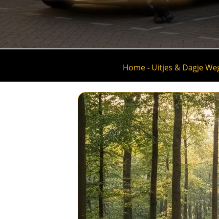
Home
-
Uitjes & Dagje W