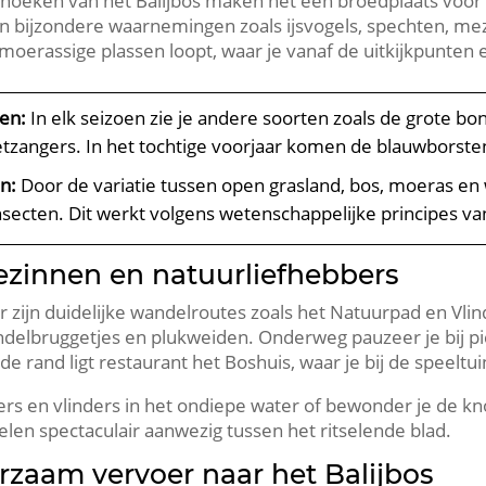
 hoeken van het Balijbos maken het een broedplaats voor w
n bijzondere waarnemingen zoals ijsvogels, spechten, mez
moerassige plassen loopt, waar je vanaf de uitkijkpunten 
en:
In elk seizoen zie je andere soorten zoals de grote bo
tzangers.​ In het tochtige voorjaar komen de blauwborsten t
n:
Door de variatie tussen open grasland, bos, moeras en 
insecten.​ Dit werkt volgens wetenschappelijke principes v
ezinnen en natuurliefhebbers
 er zijn duidelijke wandelroutes zoals het Natuurpad en Vlin
elbruggetjes en plukweiden.​ Onderweg pauzeer je bij pickn
de rand ligt restaurant het Boshuis, waar je bij de speeltui
kers en vlinders in het ondiepe water of bewonder je de k
oelen spectaculair aanwezig tussen het ritselende blad.​
rzaam vervoer naar het Balijbos