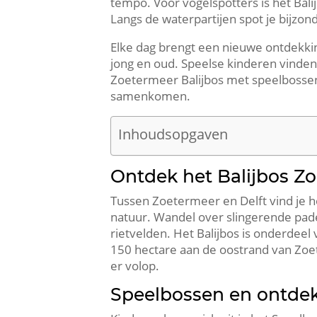
tempo.​ Voor vogelspotters is het Bali
Langs de waterpartijen spot je bijzond
Elke dag brengt een nieuwe ontdekking
jong en oud.​ Speelse kinderen vinden 
Zoetermeer Balijbos met speelbossen 
samenkomen.​
Inhoudsopgaven
Ontdek het Balijbos Z
Tussen Zoetermeer en Delft vind je he
natuur.​ Wandel over slingerende pad
rietvelden.​ Het Balijbos is onderdeel
150 hectare aan de oostrand van Zoet
er volop.​
Speelbossen en ontdek