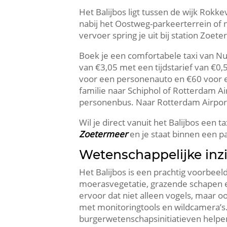
Het Balijbos ligt tussen de wijk Rokk
nabij het Oostweg-parkeerterrein of n
vervoer spring je uit bij station Zoet
Boek je een comfortabele taxi van Nu 
van €3,05 met een tijdstarief van €0
voor een personenauto en €60 voor ee
familie naar Schiphol of Rotterdam A
personenbus.​ Naar Rotterdam Airport
Wil je direct vanuit het Balijbos een 
Zoetermeer
en je staat binnen een 
Wetenschappelijke inzi
Het Balijbos is een prachtig voorbeel
moerasvegetatie, grazende schapen en
ervoor dat niet alleen vogels, maar o
met monitoringtools en wildcamera’s.
burgerwetenschapsinitiatieven helpen