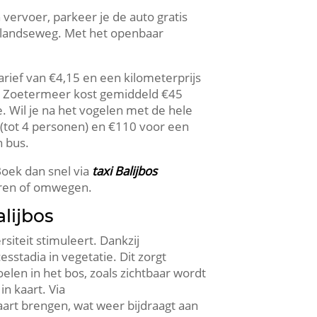
 vervoer, parkeer je de auto gratis
eslandseweg.​ Met het openbaar
arief van €4,15 en een kilometerprijs
bos Zoetermeer kost gemiddeld €45
 Wil je na het vogelen met de hele
 (tot 4 personen) en €110 voor een
 bus.​
 Boek dan snel via
taxi Balijbos
ren of omwegen.​
lijbos
iteit stimuleert.​ Dankzij
tadia in vegetatie.​ Dit zorgt
elen in het bos, zoals zichtbaar wordt
 kaart.​ Via
aart brengen, wat weer bijdraagt aan