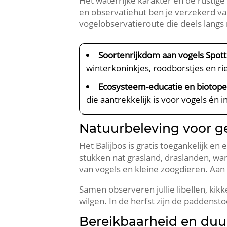
Het waterrijke karakter en de rustige
en observatiehut ben je verzekerd va
vogelobservatieroute die deels langs 
Soortenrijkdom aan vogels Spott
winterkoninkjes, roodborstjes en rie
Ecosysteem-educatie en biotope
die aantrekkelijk is voor vogels én 
Natuurbeleving voor g
Het Balijbos is gratis toegankelijk en
stukken nat grasland, draslanden, wand
van vogels en kleine zoogdieren.​ Aan 
Samen observeren jullie libellen, kik
wilgen.​ In de herfst zijn de paddenst
Bereikbaarheid en duu