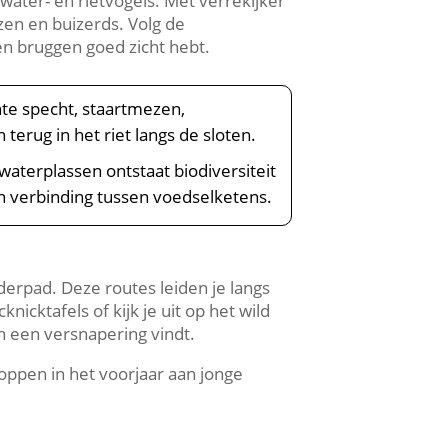
ater- en rietvogels.​ Met verrekijker
en en buizerds.​ Volg de
en bruggen goed zicht hebt.​
nte specht, staartmezen,
erug in het riet langs de sloten.​
waterplassen ontstaat biodiversiteit
an verbinding tussen voedselketens.​
derpad.​ Deze routes leiden je langs
icktafels of kijk je uit op het wild
n een versnapering vindt.​
noppen in het voorjaar aan jonge