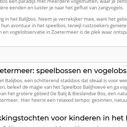
jbos een paradijs met meerdere vogelhutten, waar je zelfs 
ere eenden en luister je naar het gefluit van zangvogels.​
 in het Balijbos.​ Neem je verrekijker mee, want het gebi
hun avontuur in het speelbos, terwijl rustzoekers genieten
en vogelobservatie in Zoetermeer is de plek waar ontspa
oetermeer: speelbossen en vogelobs
t Balijbos, een schitterend stadsbos dat ideaal is voor wie
en, beleef de magie van het Speelbos Balijhoeve en ga vog
 van het grotere gebied De Balij & Bieslandse Bos, een nat
ermeer.​ Hier heerst een relaxed tempo: gezinnen, natuu
kingstochten voor kinderen in het 