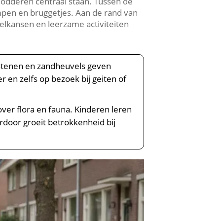
odderen centraal staan.​ Tussen de
n en bruggetjes.​ Aan de rand van
eelkansen en leerzame activiteiten
apstenen en zandheuvels geven
en zelfs op bezoek bij geiten of
er flora en fauna.​ Kinderen leren
ardoor groeit betrokkenheid bij