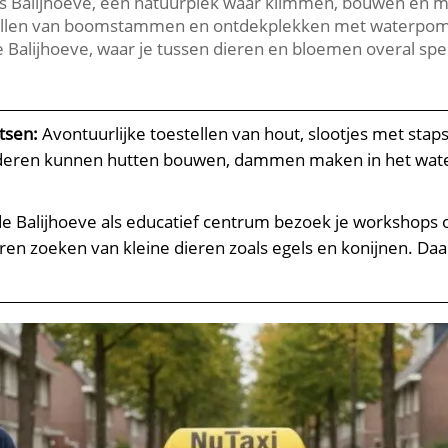
bos Balijhoeve, een natuurplek waar klimmen, bouwen en m
ellen van boomstammen en ontdekplekken met waterpompe
de Balijhoeve, waar je tussen dieren en bloemen overal sp
tsen:
Avontuurlijke toestellen van hout, slootjes met st
nderen kunnen hutten bouwen, dammen maken in het water 
e Balijhoeve als educatief centrum bezoek je workshops ov
oren zoeken van kleine dieren zoals egels en konijnen.​ Da