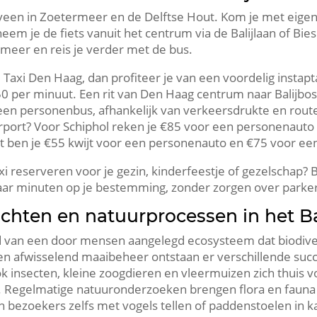
eveen in Zoetermeer en de Delftse Hout.​ Kom je met eigen
eem je de fiets vanuit het centrum via de Balijlaan of Bi
ermeer en reis je verder met de bus.​
Taxi Den Haag, dan profiteer je van een voordelig instapt
,50 per minuut.​ Een rit van Den Haag centrum naar Balij
n personenbus, afhankelijk van verkeersdrukte en route.​
irport? Voor Schiphol reken je €85 voor een personenauto
 ben je €55 kwijt voor een personenauto en €75 voor een
taxi reserveren voor je gezin, kinderfeestje of gezelschap?
paar minuten op je bestemming, zonder zorgen over parke
chten en natuurprocessen in het Ba
d van een door mensen aangelegd ecosysteem dat biodivers
 afwisselend maaibeheer ontstaan er verschillende success
ok insecten, kleine zoogdieren en vleermuizen zich thuis vo
​ Regelmatige natuuronderzoeken brengen flora en fauna in
 bezoekers zelfs met vogels tellen of paddenstoelen in k