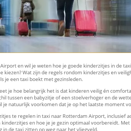
rport en wil je weten hoe je goede kinderzitjes in de taxi 
je kiezen? Wat zijn de regels rondom kinderzitjes en veil
ls je een taxi boekt met gezinsleden.
t je hoe belangrijk het is dat kinderen veilig én comfort
schil tussen een babyzitje of een stoelverhoger en de wett
il je natuurlijk voorkomen dat je op het laatste moment v
erzitjes te regelen in taxi naar Rotterdam Airport, inclusi
inderzitjes en hoe je je gezin optimaal voorbereidt. Met d
g in de taxi zitten op weg naar het vliegveld.