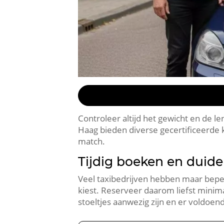
Controleer altijd het gewicht en de le
Haag bieden diverse gecertificeerde k
match.
Tijdig boeken en duide
Veel taxibedrijven hebben maar beper
kiest. Reserveer daarom liefst minima
stoeltjes aanwezig zijn en er voldoen