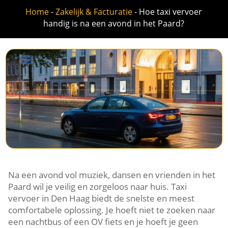
Home
-
Zakelijk & Facturatie
-
Hoe taxi vervoer
handig is na een avond in het Paard?
Na een avond vol muziek, dansen en vrienden in het
Paard wil je veilig en zorgeloos naar huis. Taxi
vervoer in Den Haag biedt de snelste en meest
comfortabele oplossing. Je hoeft niet te zoeken naar
een nachtbus of een OV fiets en je hoeft je geen