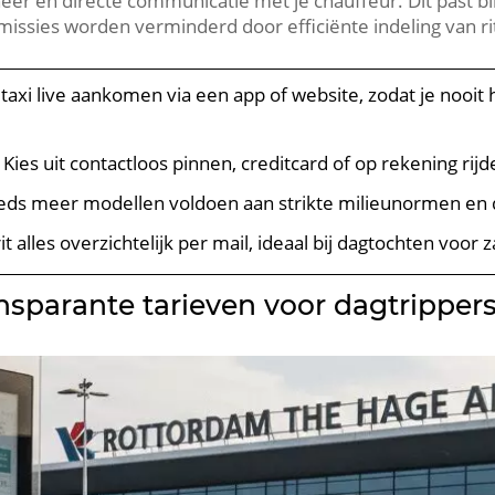
eheer en directe communicatie met je chauffeur. Dit past
missies worden verminderd door efficiënte indeling van ri
 taxi live aankomen via een app of website, zodat je nooit 
Kies uit contactloos pinnen, creditcard of op rekening rij
eds meer modellen voldoen aan strikte milieunormen en d
it alles overzichtelijk per mail, ideaal bij dagtochten voor z
nsparante tarieven voor dagtripper