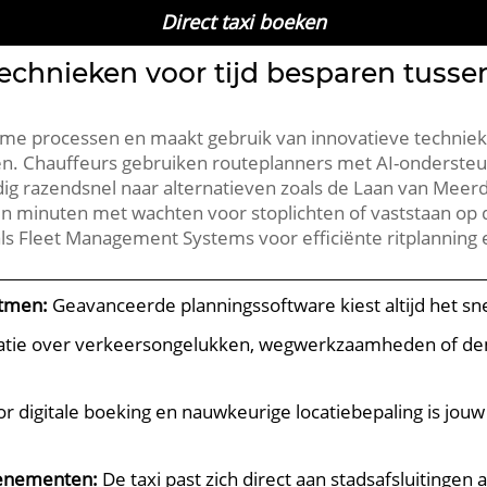
Direct taxi boeken
echnieken voor tijd besparen tuss
imme processen en maakt gebruik van innovatieve techni
en. Chauffeurs gebruiken routeplanners met AI-ondersteu
dig razendsnel naar alternatieven zoals de Laan van Mee
en minuten met wachten voor stoplichten of vaststaan o
ls Fleet Management Systems voor efficiënte ritplanning e
itmen:
Geavanceerde planningssoftware kiest altijd het sne
tie over verkeersongelukken, wegwerkzaamheden of dem
r digitale boeking en nauwkeurige locatiebepaling is jouw 
evenementen:
De taxi past zich direct aan stadsafsluitingen 