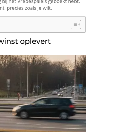
ing bij het Vredespaleis geboekt hebt,
t, precies zoals je wilt.
winst oplevert