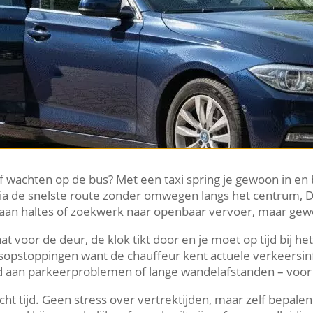
 wachten op de bus? Met een taxi spring je gewoon in en
t via de snelste route zonder omwegen langs het centrum, 
an haltes of zoekwerk naar openbaar vervoer, maar gew
aat voor de deur, de klok tikt door en je moet op tijd bij h
eersopstoppingen want de chauffeur kent actuele verkeers
ijd aan parkeerproblemen of lange wandelafstanden – voor 
cht tijd. Geen stress over vertrektijden, maar zelf bepalen