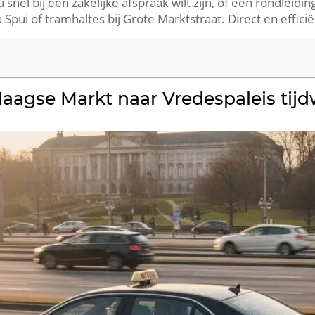
nu snel bij een zakelijke afspraak wilt zijn, of een rondleid
 Spui of tramhaltes bij Grote Marktstraat. Direct en efficiën
agse Markt naar Vredespaleis tijd