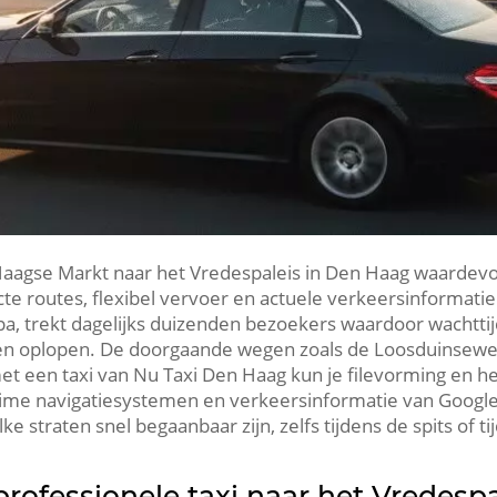
n Haagse Markt naar het Vredespaleis in Den Haag waardevol
ecte routes, flexibel vervoer en actuele verkeersinformat
, trekt dagelijks duizenden bezoekers waardoor wachttij
en oplopen. De doorgaande wegen zoals de Loosduinseweg 
met een taxi van Nu Taxi Den Haag kun je filevorming en 
time navigatiesystemen en verkeersinformatie van Google
e straten snel begaanbaar zijn, zelfs tijdens de spits of
rofessionele taxi naar het Vredespa