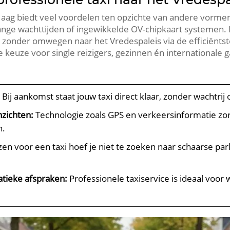
Haag biedt veel voordelen ten opzichte van andere vormen
ange wachttijden of ingewikkelde OV-chipkaart systemen. E
dt zonder omwegen naar het Vredespaleis via de efficiënts
e keuze voor single reizigers, gezinnen én internationale 
:
Bij aankomst staat jouw taxi direct klaar, zonder wachtrij 
nzichten:
Technologie zoals GPS en verkeersinformatie zor
n.
zen voor een taxi hoef je niet te zoeken naar schaarse p
atieke afspraken:
Professionele taxiservice is ideaal voor 