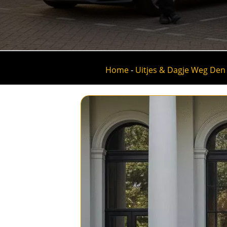
Home
-
Uitjes & Dagje Weg Den