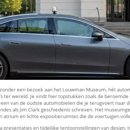
et zonder een bezoek aan het Louwman Museum, hét aut
o’s ter wereld.​ Je vindt hier topstukken zoals de beroemd
een van de oudste automobielen die je terugvoert naar d
es als Jim Clark geschiedenis schreven.​ Het museumgeb
atrium en lichte expositieruimtes die de voertuigen volle
 presentaties en tijdelijke tentoonstellingen van design,