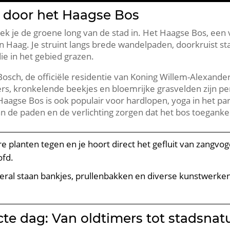
door het Haagse Bos
k je de groene long van de stad in.​ Het Haagse Bos, een
 Haag.​ Je struint langs brede wandelpaden, doorkruist st
e in het gebied grazen.​
sch, de officiële residentie van Koning Willem-Alexander,
vers, kronkelende beekjes en bloemrijke grasvelden zijn pe
Haagse Bos is ook populair voor hardlopen, yoga in het par
 de paden en de verlichting zorgen dat het bos toegankeli
e planten tegen en je hoort direct het gefluit van zangvog
fd.​
ral staan bankjes, prullenbakken en diverse kunstwerken
cte dag: Van oldtimers tot stadsnat