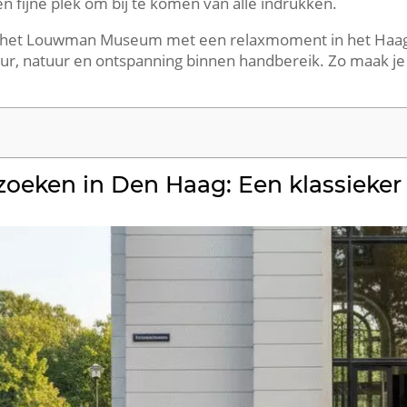
 fijne plek om bij te komen van alle indrukken.​
 het Louwman Museum met een relaxmoment in het Haags
tuur, natuur en ontspanning binnen handbereik.​ Zo maak je
ken in Den Haag: Een klassieker v