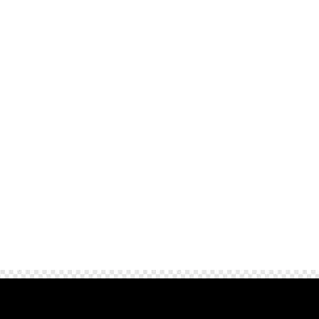
Goedkope taxi naar de luchthaven regelen?
Met de 8 tips om taxi ritten naar
luchthavens goedkoper te maken bespaar je
direct op je volgende rit. Denk aan het slim
vergelijken van taxi tarieven, het vooraf
boeken van vervoer en het delen van kosten
via een taxibusje....