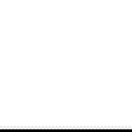
​ Kitesurfen bij Kijkduin en strandclubs met
live muziek in Den Haag geeft je die pure
vrijheid die je alleen aan zee vindt.​ Terwijl de
wind je vlieger strak trekt en je over de
golven jaagt, kijk je uit op het brede strand
met zijn gezellige paviljoens.​ Na een dag...