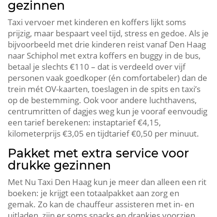
gezinnen
Taxi vervoer met kinderen en koffers lijkt soms
prijzig, maar bespaart veel tijd, stress en gedoe. Als je
bijvoorbeeld met drie kinderen reist vanaf Den Haag
naar Schiphol met extra koffers en buggy in de bus,
betaal je slechts €110 – dat is verdeeld over vijf
personen vaak goedkoper (én comfortabeler) dan de
trein mét OV-kaarten, toeslagen in de spits en taxi’s
op de bestemming. Ook voor andere luchthavens,
centrumritten of dagjes weg kun je vooraf eenvoudig
een tarief berekenen: instaptarief €4,15,
kilometerprijs €3,05 en tijdtarief €0,50 per minuut.
Pakket met extra service voor
drukke gezinnen
Met Nu Taxi Den Haag kun je meer dan alleen een rit
boeken: je krijgt een totaalpakket aan zorg en
gemak. Zo kan de chauffeur assisteren met in- en
uitladen, zijn er soms snacks en drankjes voorzien