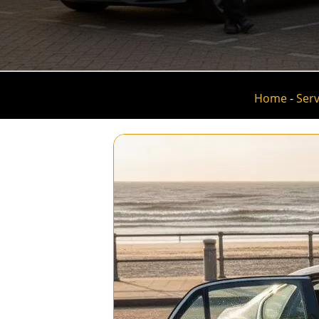
Home
-
Serv