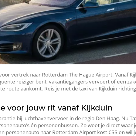
k voor vertrek naar Rotterdam The Hague Airport. Vanaf Kijk
quente reiziger bent, vakantiegangers vervoert of een zake
te route aankomt. Reis je met de taxi van Kijkduin richtin
ce voor jouw rit vanaf Kijkduin
sparantie bij luchthavenvervoer in de regio Den Haag. Nu Ta
rsonenauto’s én personenbussen. Zo weet je direct waar je
. Een personenauto naar Rotterdam Airport kost €55 en wil 