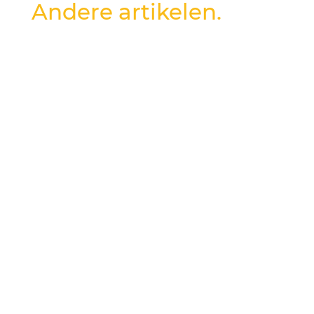
Andere artikelen.
Na een druk congres in het World Forum