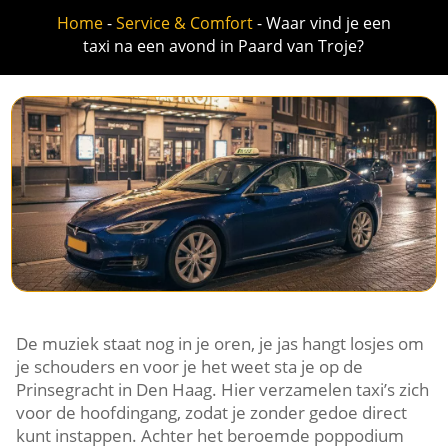
Home
-
Service & Comfort
-
Waar vind je een
taxi na een avond in Paard van Troje?
De muziek staat nog in je oren, je jas hangt losjes om
je schouders en voor je het weet sta je op de
Prinsegracht in Den Haag. Hier verzamelen taxi’s zich
voor de hoofdingang, zodat je zonder gedoe direct
kunt instappen. Achter het beroemde poppodium