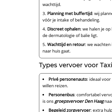
wachttijd.
Planning met buffertijd
: wij plan
vóór je intake of behandeling.
Discreet ophalen
: we halen je op
de dermatologie of balie ligt.
Wachttijd en retour
: we wachten 
naar huis gaat.
Types vervoer voor Tax
Privé personenauto
: ideaal voo
willen reizen.
Personenbus
: comfortabel vervo
is ons
groepsvervoer Den Haag
naa
Begeleid zorgvervoer
: extra hul