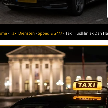
ome
-
Taxi Diensten
-
Spoed & 24/7
-
Taxi Huidkliniek Den H