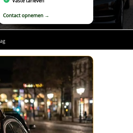
Vaste tarieven
Contact opnemen →
aag