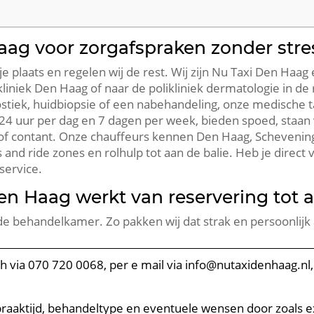
aag voor zorgafspraken zonder stre
plaats en regelen wij de rest. Wij zijn Nu Taxi Den Haag e
liniek Den Haag of naar de polikliniek dermatologie in de 
ostiek, huidbiopsie of een nabehandeling, onze medische tax
n 24 uur per dag en 7 dagen per week, bieden spoed, staan
n of contant. Onze chauffeurs kennen Den Haag, Schevenin
and ride zones en rolhulp tot aan de balie. Heb je direct v
service.
Den Haag werkt van reservering tot
de behandelkamer. Zo pakken wij dat strak en persoonlijk
sch via 070 720 0068, per e mail via info@nutaxidenhaag.nl
spraaktijd, behandeltype en eventuele wensen door zoals extr