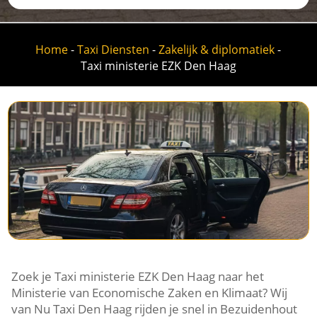
Home
-
Taxi Diensten
-
Zakelijk & diplomatiek
-
Taxi ministerie EZK Den Haag
Zoek je Taxi ministerie EZK Den Haag naar het
Ministerie van Economische Zaken en Klimaat? Wij
van Nu Taxi Den Haag rijden je snel in Bezuidenhout