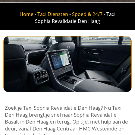
Home
-
Taxi Diensten
-
Spoed & 24/7
-
Taxi
Sophia Revalidatie Den Haag
Zoek je Taxi Sophia Revalidatie Den Haag? Nu Taxi
Den Haag brengt je snel naar Sophia Revalidatie
Basalt in Den Haag en terug. Op tijd, met hulp aan de
deur, vanaf Den Haag Centraal, HMC Westeinde en