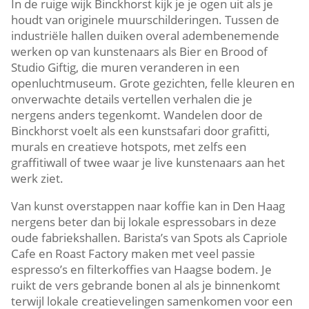
In de ruige wijk Binckhorst kijk je je ogen uit als je
houdt van originele muurschilderingen.​ Tussen de
industriële hallen duiken overal adembenemende
werken op van kunstenaars als Bier en Brood of
Studio Giftig, die muren veranderen in een
openluchtmuseum.​ Grote gezichten, felle kleuren en
onverwachte details vertellen verhalen die je
nergens anders tegenkomt.​ Wandelen door de
Binckhorst voelt als een kunstsafari door grafitti,
murals en creatieve hotspots, met zelfs een
graffitiwall of twee waar je live kunstenaars aan het
werk ziet.​
Van kunst overstappen naar koffie kan in Den Haag
nergens beter dan bij lokale espressobars in deze
oude fabriekshallen.​ Barista’s van Spots als Capriole
Cafe en Roast Factory maken met veel passie
espresso’s en filterkoffies van Haagse bodem.​ Je
ruikt de vers gebrande bonen al als je binnenkomt
terwijl lokale creatievelingen samenkomen voor een